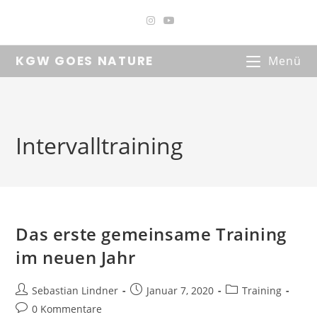
Zum
Inhalt
springen
KGW GOES NATURE
Menü
Intervalltraining
Das erste gemeinsame Training
im neuen Jahr
Beitrags-
Beitrag
Beitrags-
Sebastian Lindner
Januar 7, 2020
Training
Autor:
veröffentlicht:
Kategorie:
Beitrags-
0 Kommentare