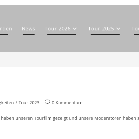
erden
News
Tour 2026
Tour 2025
To
-
Beitrags-
gkeiten
/
Tour 2023
0 Kommentare
e:
Kommentare:
ir haben unseren Tourfilm gezeigt und unsere Moderatoren haben 