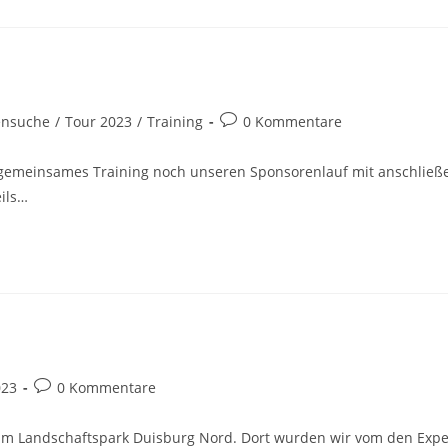
Beitrags-
ensuche
/
Tour 2023
/
Training
0 Kommentare
Kommentare:
gemeinsames Training noch unseren Sponsorenlauf mit anschließen
eils…
Beitrags-
023
0 Kommentare
Kommentare:
um Landschaftspark Duisburg Nord. Dort wurden wir vom den Expe