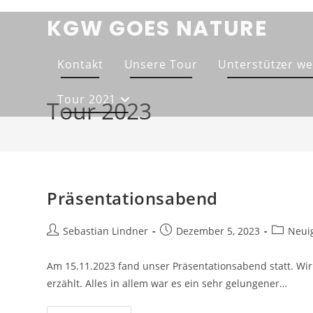
Zum
KGW GOES NATURE
Inhalt
springen
Kontakt
Unsere Tour
Unterstützer w
Tour 2021
Tour 2023
Präsentationsabend
Beitrags-
Beitrag
Beitrags
Sebastian Lindner
Dezember 5, 2023
Neui
Autor:
veröffentlicht:
Kategori
Am 15.11.2023 fand unser Präsentationsabend statt. W
erzählt. Alles in allem war es ein sehr gelungener…