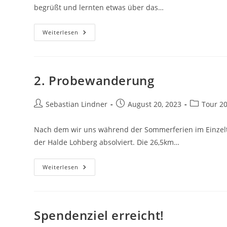
begrüßt und lernten etwas über das…
DAV-
Weiterlesen
Seminar
2. Probewanderung
Beitrags-
Beitrag
Beitrags-
Sebastian Lindner
August 20, 2023
Tour 2
Autor:
veröffentlicht:
Kategorie:
Nach dem wir uns während der Sommerferien im Einzelt
der Halde Lohberg absolviert. Die 26,5km…
2.
Weiterlesen
Probewanderung
Spendenziel erreicht!