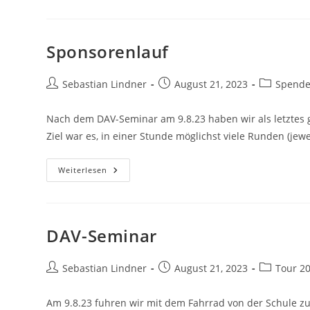
Es
Los!
Sponsorenlauf
Beitrags-
Beitrag
Beitrags-
Sebastian Lindner
August 21, 2023
Spend
Autor:
veröffentlicht:
Kategorie:
Nach dem DAV-Seminar am 9.8.23 haben wir als letztes 
Ziel war es, in einer Stunde möglichst viele Runden (jew
Sponsorenlauf
Weiterlesen
DAV-Seminar
Beitrags-
Beitrag
Beitrags-
Sebastian Lindner
August 21, 2023
Tour 2
Autor:
veröffentlicht:
Kategorie:
Am 9.8.23 fuhren wir mit dem Fahrrad von der Schule z