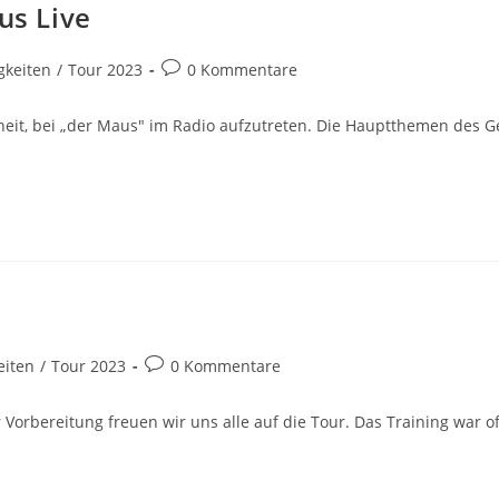
us Live
-
Beitrags-
gkeiten
/
Tour 2023
0 Kommentare
e:
Kommentare:
heit, bei „der Maus" im Radio aufzutreten. Die Hauptthemen des 
Beitrags-
eiten
/
Tour 2023
0 Kommentare
Kommentare:
 Vorbereitung freuen wir uns alle auf die Tour. Das Training war 