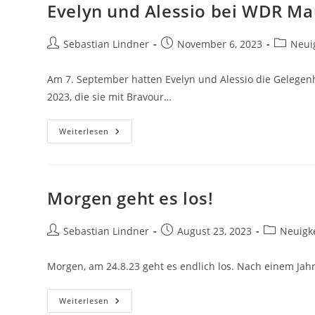
AlpsRunde
Evelyn und Alessio bei WDR Ma
Zwei!
–
Tourbericht
2023
Beitrags-
Beitrag
Beitrags
Sebastian Lindner
November 6, 2023
Neui
Autor:
veröffentlicht:
Kategori
Am 7. September hatten Evelyn und Alessio die Gelegen
2023, die sie mit Bravour…
Evelyn
Weiterlesen
Und
Alessio
Bei
WDR
Maus
Live
Morgen geht es los!
Beitrags-
Beitrag
Beitrags-
Sebastian Lindner
August 23, 2023
Neuigk
Autor:
veröffentlicht:
Kategorie:
Morgen, am 24.8.23 geht es endlich los. Nach einem Jahr
Morgen
Weiterlesen
Geht