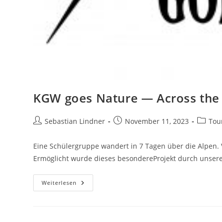
KGW goes Nature — Across the 
Beitrags-
Beitrag
Beitrag
Sebastian Lindner
November 11, 2023
Tou
Autor:
veröffentlicht:
Kategor
Eine Schülergruppe wandert in 7 Tagen über die Alpen.
Ermöglicht wurde dieses besondereProjekt durch unser
KGW
Weiterlesen
Goes
Nature
—
Across
The