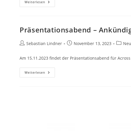
Präsentationsabend
Weiterlesen
Präsentationsabend – Ankündi
Beitrags-
Beitrag
Beitrag
Sebastian Lindner
November 13, 2023
Neu
Autor:
veröffentlicht:
Kategor
Am 15.11.2023 findet der Präsentationsabend für Across
Präsentationsabend
Weiterlesen
–
Ankündigung