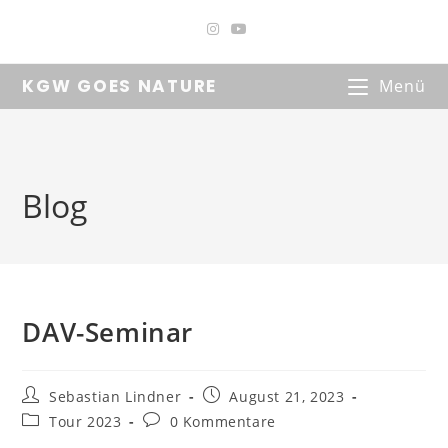
Zum
Inhalt
springen
KGW GOES NATURE
Menü
Blog
DAV-Seminar
Beitrags-
Beitrag
Sebastian Lindner
August 21, 2023
Autor:
veröffentlicht:
Beitrags-
Beitrags-
Tour 2023
0 Kommentare
Kategorie:
Kommentare: