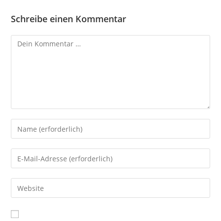
Schreibe einen Kommentar
Kommentar
Gib
deinen
Namen
Gib
oder
deine
Benutzernamen
E-
Gib
zum
Mail-
deine
Kommentieren
Adresse
Website-
ein
zum
URL