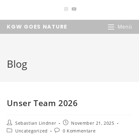
Zum
Inhalt
springen
KGW GOES NATURE
Menü
Blog
Unser Team 2026
Beitrags-
Beitrag
Sebastian Lindner
November 21, 2025
Autor:
veröffentlicht:
Beitrags-
Beitrags-
Uncategorized
0 Kommentare
Kategorie:
Kommentare: