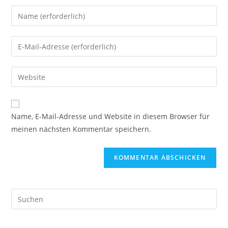
Gib
deinen
Namen
Gib
oder
deine
Benutzernamen
E-
Gib
zum
Mail-
deine
Kommentieren
Adresse
Website-
ein
zum
URL
Name, E-Mail-Adresse und Website in diesem Browser für
Kommentieren
ein
meinen nächsten Kommentar speichern.
ein
(optional)