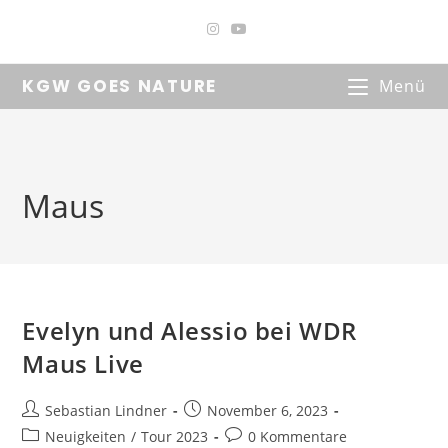
Zum
Inhalt
springen
KGW GOES NATURE
Menü
Maus
Evelyn und Alessio bei WDR
Maus Live
Beitrags-
Beitrag
Sebastian Lindner
November 6, 2023
Autor:
veröffentlicht:
Beitrags-
Beitrags-
Neuigkeiten
/
Tour 2023
0 Kommentare