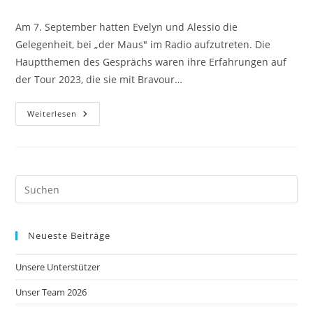
Kategorie:
Kommentare:
Am 7. September hatten Evelyn und Alessio die
Gelegenheit, bei „der Maus" im Radio aufzutreten. Die
Hauptthemen des Gesprächs waren ihre Erfahrungen auf
der Tour 2023, die sie mit Bravour…
Evelyn
Weiterlesen
Und
Alessio
Bei
WDR
Maus
Live
Neueste Beiträge
Unsere Unterstützer
Unser Team 2026