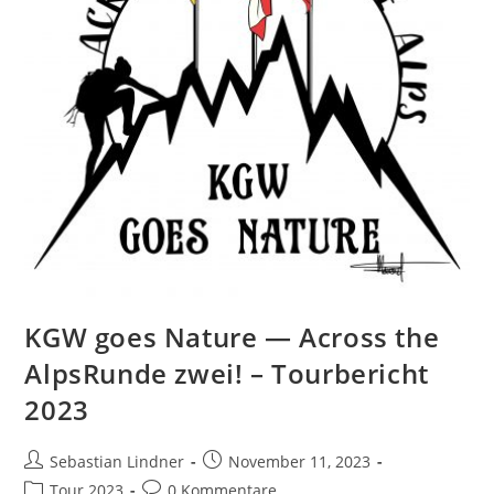
KGW goes Nature — Across the
AlpsRunde zwei! – Tourbericht
2023
Beitrags-
Beitrag
Sebastian Lindner
November 11, 2023
Autor:
veröffentlicht:
Beitrags-
Beitrags-
Tour 2023
0 Kommentare