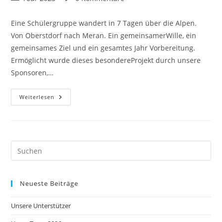
Kategorie:
Kommentare:
Eine Schülergruppe wandert in 7 Tagen über die Alpen.
Von Oberstdorf nach Meran. Ein gemeinsamerWille, ein
gemeinsames Ziel und ein gesamtes Jahr Vorbereitung.
Ermöglicht wurde dieses besondereProjekt durch unsere
Sponsoren,…
KGW
Weiterlesen
Goes
Nature
—
Across
The
AlpsRunde
Zwei!
–
Tourbericht
2023
Neueste Beiträge
Unsere Unterstützer